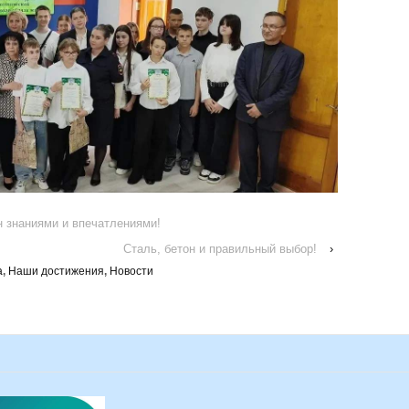
н знаниями и впечатлениями!
Сталь, бетон и правильный выбор!
›
а
,
Наши достижения
,
Новости