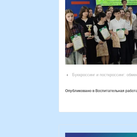
‹
Буккроссинг и посткроссинг: обме
Опубликовано в
Воспитательная работ