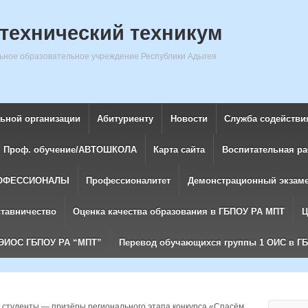
технический техникум
ное образовательное учреждение Республики Адыгея
льной организации
Абитуриенту
Новости
Служба содействи
Проф. обучение/АВТОШКОЛА
Карта сайта
Воспитательная ра
ОФЕССИОНАЛЫ
Профессионалитет
Демонстрационный экзам
ставничество
Оценка качества образования в ГБПОУ РА МПТ
Ц
ЭИОС ГБПОУ РА “МПТ”
Перевод обучающихся группы 1 ОИС в Г
студенты — призёры регионального этапа конкурса «Спасём