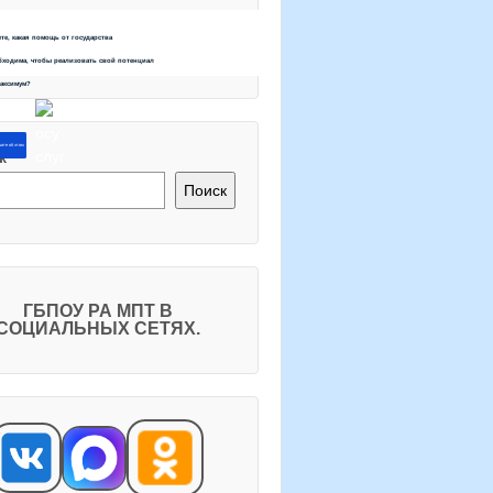
ете, какая помощь от государства
бходима, чтобы реализовать свой потенциал
максимум?
ите об этом
к
Поиск
ГБПОУ РА МПТ В
СОЦИАЛЬНЫХ СЕТЯХ.