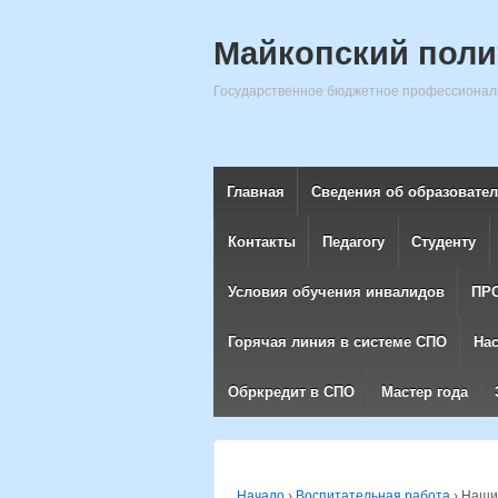
Майкопский поли
Государственное бюджетное профессиональ
Главная
Сведения об образовате
Контакты
Педагогу
Студенту
Условия обучения инвалидов
ПР
Горячая линия в системе СПО
На
Обркредит в СПО
Мастер года
Начало
›
Воспитательная работа
›
Наши 