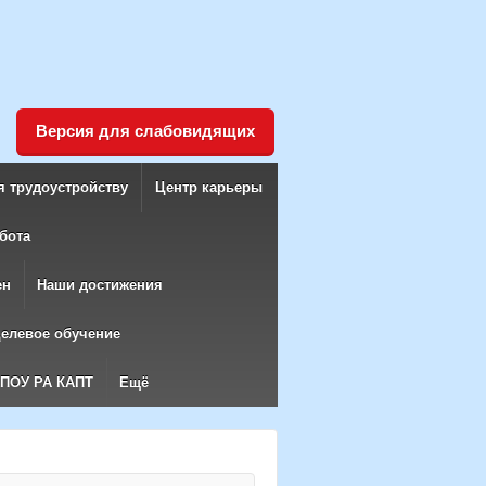
Версия для слабовидящих
я трудоустройству
Центр карьеры
бота
ен
Наши достижения
елевое обучение
БПОУ РА КАПТ
Ещё