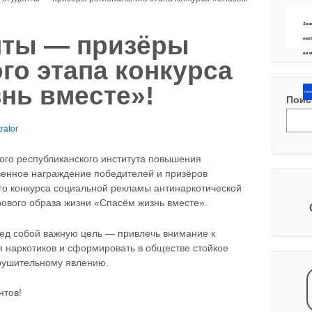
Зна
нты — призёры
нео
на 
го этапа конкурса
нь вместе»!
Напиш
Поис
rator
кого республиканского института повышения
венное награждение победителей и призёров
го конкурса социальной рекламы антинаркотической
ового образа жизни «Спасём жизнь вместе».
ред собой важную цель — привлечь внимание к
 наркотиков и сформировать в обществе стойкое
зрушительному явлению.
нтов!