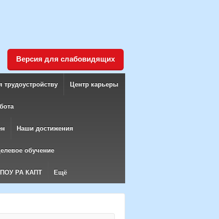
Версия для слабовидящих
я трудоустройству
Центр карьеры
бота
ен
Наши достижения
елевое обучение
БПОУ РА КАПТ
Ещё