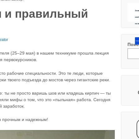
н и правильный
Зна
нео
на 
rator
Напиш
Поис
теля (25–29 мая) в нашем техникуме прошла лекция
 первокурсников.
сто рабочие специальности. Это те люди, которые
рки твоего подъезда до мостов через гигантские реки.
: ты не просто варишь шов или кладешь кирпич — ты
яли мифы о том, что это «пыльная» работа. Сегодня
й заработок.
ир прочным и надежным!