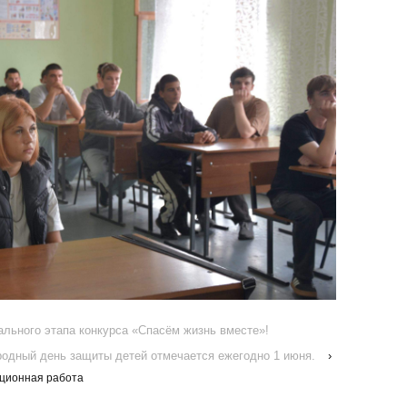
льного этапа конкурса «Спасём жизнь вместе»!
одный день защиты детей отмечается ежегодно 1 июня.
›
ционная работа