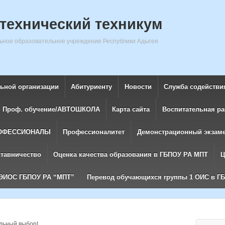
технический техникум
ное образовательное учреждение Республики Адыгея
льной организации
Абитуриенту
Новости
Служба содействи
Проф. обучение/АВТОШКОЛА
Карта сайта
Воспитательная ра
ОФЕССИОНАЛЫ
Профессионалитет
Демонстрационный экзам
ставничество
Оценка качества образования в ГБПОУ РА МПТ
Ц
ЭИОС ГБПОУ РА “МПТ”
Перевод обучающихся группы 1 ОИС в Г
ильный выбор!