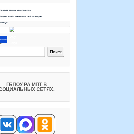
ете, какая помощь от государства
бходима, чтобы реализовать свой потенциал
максимум?
ите об этом
к
Поиск
ГБПОУ РА МПТ В
СОЦИАЛЬНЫХ СЕТЯХ.