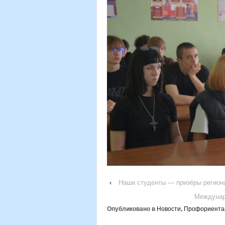
‹
Наши студенты — призёры региона
Междунар
Опубликовано в
Новости
,
Профориента