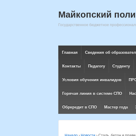
Майкопский поли
Государственное бюджетное профессиональ
Главная
Сведения об образовате
Контакты
Педагогу
Студенту
Условия обучения инвалидов
ПР
Горячая линия в системе СПО
На
Обркредит в СПО
Мастер года
Начало
›
Новости
›
Сталь, бетон и прав